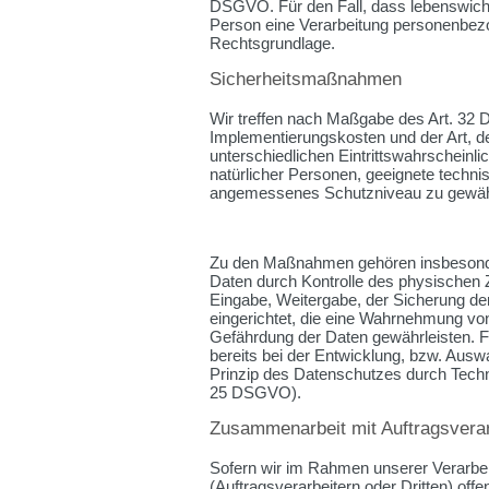
DSGVO. Für den Fall, dass lebenswichti
Person eine Verarbeitung personenbezog
Rechtsgrundlage.
Sicherheitsmaßnahmen
Wir treffen nach Maßgabe des Art. 32 
Implementierungskosten und der Art, 
unterschiedlichen Eintrittswahrscheinli
natürlicher Personen, geeignete tech
angemessenes Schutzniveau zu gewähr
Zu den Maßnahmen gehören insbesondere 
Daten durch Kontrolle des physischen Z
Eingabe, Weitergabe, der Sicherung der
eingerichtet, die eine Wahrnehmung vo
Gefährdung der Daten gewährleisten. 
bereits bei der Entwicklung, bzw. Aus
Prinzip des Datenschutzes durch Techni
25 DSGVO).
Zusammenarbeit mit Auftragsverar
Sofern wir im Rahmen unserer Verarb
(Auftragsverarbeitern oder Dritten) offe