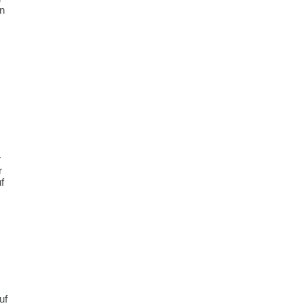
en
r
r
f
uf