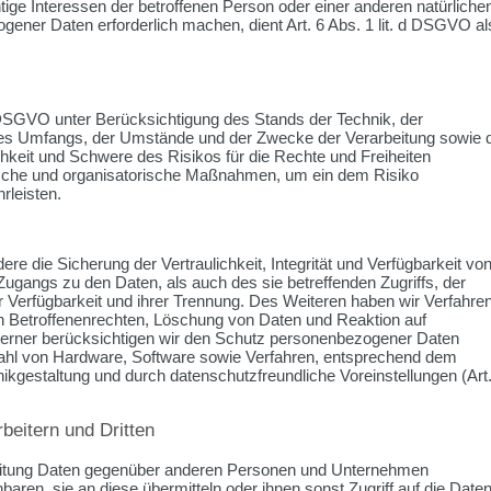
ge Interessen der betroffenen Person oder einer anderen natürliche
ener Daten erforderlich machen, dient Art. 6 Abs. 1 lit. d DSGVO al
DSGVO unter Berücksichtigung des Stands der Technik, der
des Umfangs, der Umstände und der Zwecke der Verarbeitung sowie 
chkeit und Schwere des Risikos für die Rechte und Freiheiten
nische und organisatorische Maßnahmen, um ein dem Risiko
leisten.
die Sicherung der Vertraulichkeit, Integrität und Verfügbarkeit vo
ugangs zu den Daten, als auch des sie betreffenden Zugriffs, der
 Verfügbarkeit und ihrer Trennung. Des Weiteren haben wir Verfahre
n Betroffenenrechten, Löschung von Daten und Reaktion auf
Ferner berücksichtigen wir den Schutz personenbezogener Daten
wahl von Hardware, Software sowie Verfahren, entsprechend dem
kgestaltung und durch datenschutzfreundliche Voreinstellungen (Art
beitern und Dritten
eitung Daten gegenüber anderen Personen und Unternehmen
nbaren, sie an diese übermitteln oder ihnen sonst Zugriff auf die Date