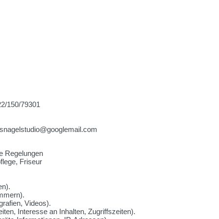
22/150/79301
lasnagelstudio@googlemail.com
he Regelungen
lege, Friseur
en).
ummern).
grafien, Videos).
en, Interesse an Inhalten, Zugriffszeiten).