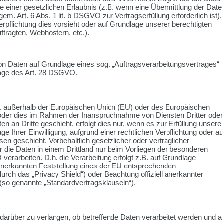
ge einer gesetzlichen Erlaubnis (z.B. wenn eine Übermittlung der Dat
gem. Art. 6 Abs. 1 lit. b DSGVO zur Vertragserfüllung erforderlich ist),
Verpflichtung dies vorsieht oder auf Grundlage unserer berechtigten
ftragten, Webhostern, etc.).
 von Daten auf Grundlage eines sog. „Auftragsverarbeitungsvertrages“
lage des Art. 28 DSGVO.
.h. außerhalb der Europäischen Union (EU) oder des Europäischen
oder dies im Rahmen der Inanspruchnahme von Diensten Dritter ode
n an Dritte geschieht, erfolgt dies nur, wenn es zur Erfüllung unsere
age Ihrer Einwilligung, aufgrund einer rechtlichen Verpflichtung oder au
en geschieht. Vorbehaltlich gesetzlicher oder vertraglicher
r die Daten in einem Drittland nur beim Vorliegen der besonderen
verarbeiten. D.h. die Verarbeitung erfolgt z.B. auf Grundlage
l anerkannten Feststellung eines der EU entsprechenden
urch das „Privacy Shield“) oder Beachtung offiziell anerkannter
n (so genannte „Standardvertragsklauseln“).
darüber zu verlangen, ob betreffende Daten verarbeitet werden und a