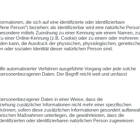
mationen, die sich auf eine identifizierte oder identifizierbare
fene Person“) beziehen; als identifizierbar wird eine natürliche Perso
insbesondere mittels Zuordnung zu einer Kennung wie einem Namen, zu
zu einer Online-Kennung (z.B. Cookie) oder zu einem oder mehreren
rden kann, die Ausdruck der physischen, physiologischen, genetische
en oder sozialen Identität dieser natürlichen Person sind.
Hilfe automatisierter Verfahren ausgeführte Vorgang oder jede solche
rsonenbezogenen Daten. Der Begriff reicht weit und umfasst
personenbezogener Daten in einer Weise, dass die
hung zusätzlicher Informationen nicht mehr einer spezifischen
können, sofern diese zusätzlichen Informationen gesondert aufbewah
rischen Maßnahmen unterliegen, die gewährleisten, dass die
entifizierten oder identifizierbaren natürlichen Person zugewiesen